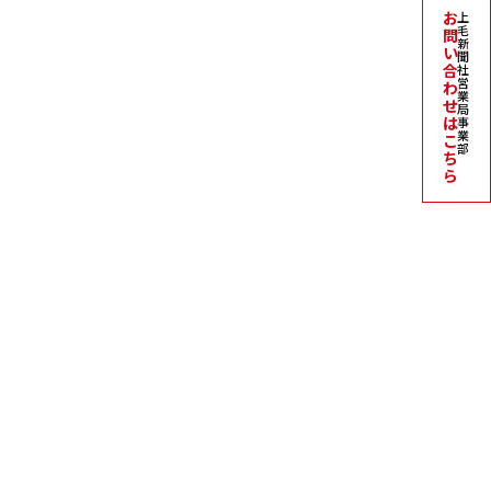
お
上
毛
問
新
い
聞
合
社
営
わ
業
せ
局
は
事
業
こ
部
ち
ら