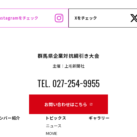
Instagramをチェック
Xをチェック
群馬県企業対抗綱引き大会
主催：上毛新聞社
TEL. 027−254−9955
お問い合わせはこちら
launch
ンバー紹介
トピックス
ギャラリー
ニュース
MOVIE