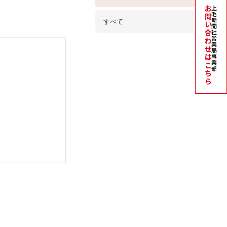
お
上
毛
問
新
すべて
い
聞
合
社
営
わ
業
せ
局
は
事
業
こ
部
ち
ら